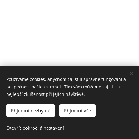
Používáme cookies, abychom zajistili správné fungování a
bezpečnost našich stránek. Tím vám můžeme zajistit tu
nejlepší zkušenost při jejich návštěvě.
Přijmout nezbytné
Přijmout vše
Email:reality.burianova@seznam.cz
Otevřít pokročilá nastavení
Kontaktní telefon : 608 981 428 nonstop
Cookies