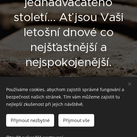
jednadvacátého
století... Ať jsou Vaši
letošní dnové co
nejšťastnější a
nejspokojenější.
01.01.2019
Používáme cookies, abychom zajistili správné fungování a
Share
bezpečnost našich stránek. Tím vám můžeme zajistit tu
nejlepší zkušenost při jejich návštěvě.
Přijmout nezbytné
Přijmout vše
Email:reality.burianova@seznam.cz