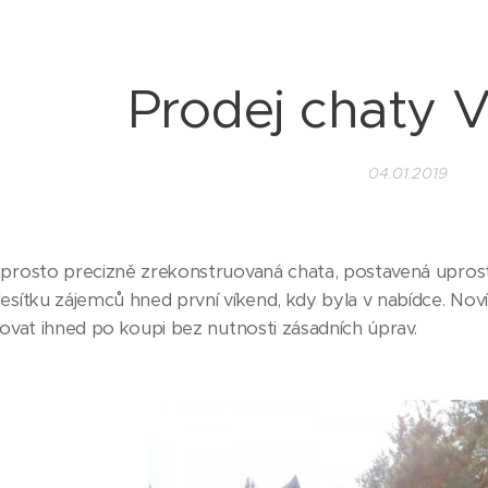
Prodej chaty V
04.01.2019
aprosto precizně zrekonstruovaná chata, postavená uprostř
esítku zájemců hned první víkend, kdy byla v nabídce. Noví 
eovat ihned po koupi bez nutnosti zásadních úprav.