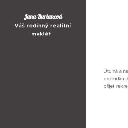
Jana Burianová
Váš rodinný realitní
makléř
Útulná a n
prohlídku d
přijet rekr