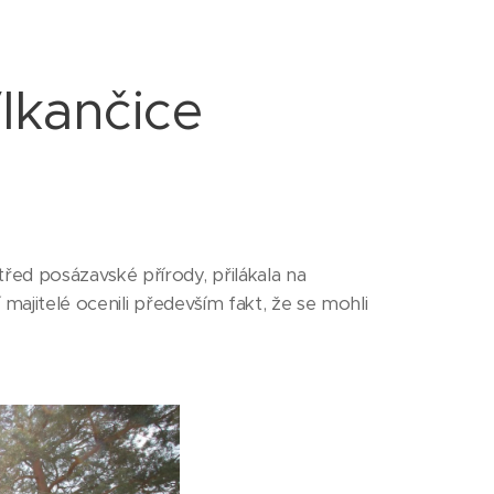
lkančice
ed posázavské přírody, přilákala na
majitelé ocenili především fakt, že se mohli