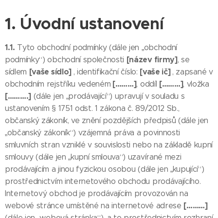
1. Úvodní ustanovení
1.1.
Tyto obchodní podmínky (dále jen „obchodní
[název firmy]
podmínky“) obchodní společnosti
, se
[vaše sídlo]
[vaše ič]
sídlem
, identifikační číslo:
, zapsané v
[………]
[………]
obchodním rejstříku vedeném
, oddíl
, vložka
[……….]
(dále jen „prodávající“) upravují v souladu s
ustanovením § 1751 odst. 1 zákona č. 89/2012 Sb.,
občanský zákoník, ve znění pozdějších předpisů (dále jen
„občanský zákoník“) vzájemná práva a povinnosti
smluvních stran vzniklé v souvislosti nebo na základě kupní
smlouvy (dále jen „kupní smlouva“) uzavírané mezi
prodávajícím a jinou fyzickou osobou (dále jen „kupující“)
prostřednictvím internetového obchodu prodávajícího.
Internetový obchod je prodávajícím provozován na
[………]
webové stránce umístěné na internetové adrese
(dále jen „webová stránka“), a to prostřednictvím rozhraní