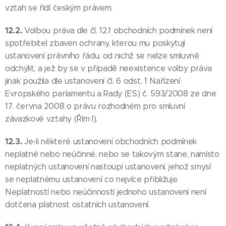
vztah se řídí českým právem.
12.2.
Volbou práva dle čl. 12.1 obchodních podmínek není
spotřebitel zbaven ochrany, kterou mu poskytují
ustanovení právního řádu, od nichž se nelze smluvně
odchýlit, a jež by se v případě neexistence volby práva
jinak použila dle ustanovení čl. 6 odst. 1 Nařízení
Evropského parlamentu a Rady (ES) č. 593/2008 ze dne
17. června 2008 o právu rozhodném pro smluvní
závazkové vztahy (Řím I).
12.3.
Je-li některé ustanovení obchodních podmínek
neplatné nebo neúčinné, nebo se takovým stane, namísto
neplatných ustanovení nastoupí ustanovení, jehož smysl
se neplatnému ustanovení co nejvíce přibližuje.
Neplatností nebo neúčinností jednoho ustanovení není
dotčena platnost ostatních ustanovení.