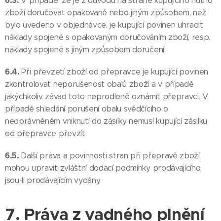
6.3.
V případě, že je z důvodů na straně kupujícího nutno
zboží doručovat opakovaně nebo jiným způsobem, než
bylo uvedeno v objednávce, je kupující povinen uhradit
náklady spojené s opakovaným doručováním zboží, resp.
náklady spojené s jiným způsobem doručení.
6.4.
Při převzetí zboží od přepravce je kupující povinen
zkontrolovat neporušenost obalů zboží a v případě
jakýchkoliv závad toto neprodleně oznámit přepravci. V
případě shledání porušení obalu svědčícího o
neoprávněném vniknutí do zásilky nemusí kupující zásilku
od přepravce převzít.
6.5.
Další práva a povinnosti stran při přepravě zboží
mohou upravit zvláštní dodací podmínky prodávajícího,
jsou-li prodávajícím vydány.
7. Práva z vadného plnění