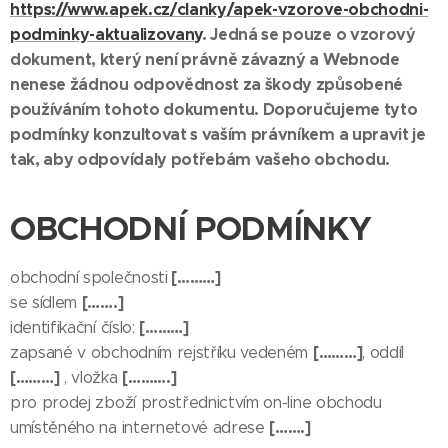
https://www.apek.cz/clanky/apek-vzorove-obchodni-
podminky-aktualizovany
. Jedná se pouze o vzorový
dokument, který není právně závazný a Webnode
nenese žádnou odpovědnost za škody způsobené
používáním tohoto dokumentu. Doporučujeme tyto
podmínky konzultovat s vaším právníkem a upravit je
tak, aby odpovídaly potřebám vašeho obchodu.
OBCHODNÍ PODMÍNKY
[………]
obchodní společnosti
[…….]
se sídlem
[………]
identifikační číslo:
[………]
zapsané v obchodním rejstříku vedeném
, oddíl
[………]
[……….]
, vložka
pro prodej zboží prostřednictvím on-line obchodu
[…….]
umístěného na internetové adrese