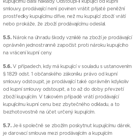
kupujícímu další náklady. Odstoupí-li kupující od kupní
smlouvy, prodávající není povinen vrátit přijaté peněžní
prostředky kupujícímu dříve, než mu kupující zboží vrátí
nebo prokáže, že zboží prodávajícímu odeslal.
5.5.
Nárok na úhradu škody vzniklé na zboží je prodávající
oprávněn jednostranně započíst proti nároku kupujícího
na vrácení kupní ceny.
5.6.
V případech, kdy má kupující v souladu s ustanovením
§ 1829 odst. 1 občanského zákoníku právo od kupní
smlouvy odstoupit, je prodávající také oprávněn kdykoliv
od kupní smlouvy odstoupit, a to až do doby převzetí
zboží kupujícím. V takovém případě vrátí prodávající
kupujícímu kupní cenu bez zbytečného odkladu, a to
bezhotovostně na účet určený kupujícím.
5.7.
Je-li společně se zbožím poskytnut kupujícímu dárek,
je darovací smlouva mezi prodávajícím a kupujícím