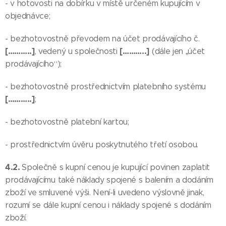
- v hotovosti na dobírku v místě určeném kupujícím v
objednávce;
- bezhotovostně převodem na účet prodávajícího č.
[………..]
[………..]
, vedený u společnosti
(dále jen „účet
prodávajícího“);
- bezhotovostně prostřednictvím platebního systému
[………..]
;
- bezhotovostně platební kartou;
- prostřednictvím úvěru poskytnutého třetí osobou.
4.2.
Společně s kupní cenou je kupující povinen zaplatit
prodávajícímu také náklady spojené s balením a dodáním
zboží ve smluvené výši. Není-li uvedeno výslovně jinak,
rozumí se dále kupní cenou i náklady spojené s dodáním
zboží.