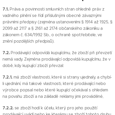
7.1.
Práva a povinnosti smluvních stran ohledně práv z
vadného plnění se řídí příslušnými obecně závaznými
právními předpisy (zejména ustanoveními § 1914 až 1925, §
2099 až 2117 a § 2161 až 2174 občanského zákoníku a
zákonem č. 634/1992 Sb., o ochraně spotřebitele, ve
znění pozdějších předpisů).
7.2.
Prodávající odpovídá kupujícímu, že zboží při převzetí
nemá vady. Zejména prodávající odpovídá kupujícímu, že v
době, kdy kupující zboží převzal:
7.2.1.
má zboží vlastnosti, které si strany ujednaly, a chybí-
li ujednání, má takové vlastnosti, které prodávající nebo
výrobce popsal nebo které kupující očekával s ohledem
na povahu zboží a na základě reklamy jimi prováděné,
7.2.2.
se zboží hodí k účelu, který pro jeho použití
prodávající uvádí nebo ke kterému se zboží tohoto druhu