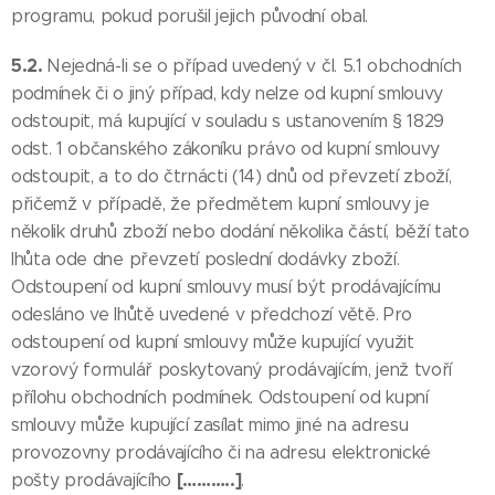
programu, pokud porušil jejich původní obal.
5.2.
Nejedná-li se o případ uvedený v čl. 5.1 obchodních
podmínek či o jiný případ, kdy nelze od kupní smlouvy
odstoupit, má kupující v souladu s ustanovením § 1829
odst. 1 občanského zákoníku právo od kupní smlouvy
odstoupit, a to do čtrnácti (14) dnů od převzetí zboží,
přičemž v případě, že předmětem kupní smlouvy je
několik druhů zboží nebo dodání několika částí, běží tato
lhůta ode dne převzetí poslední dodávky zboží.
Odstoupení od kupní smlouvy musí být prodávajícímu
odesláno ve lhůtě uvedené v předchozí větě. Pro
odstoupení od kupní smlouvy může kupující využit
vzorový formulář poskytovaný prodávajícím, jenž tvoří
přílohu obchodních podmínek. Odstoupení od kupní
smlouvy může kupující zasílat mimo jiné na adresu
provozovny prodávajícího či na adresu elektronické
[………..]
pošty prodávajícího
.