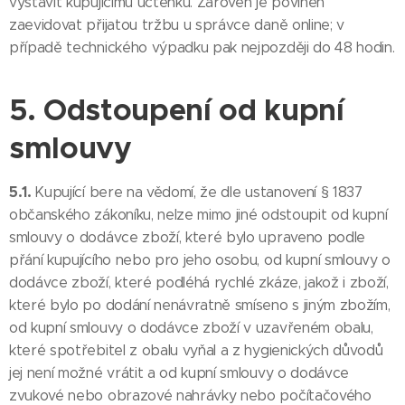
vystavit kupujícímu účtenku. Zároveň je povinen
zaevidovat přijatou tržbu u správce daně online; v
případě technického výpadku pak nejpozději do 48 hodin.
5. Odstoupení od kupní
smlouvy
5.1.
Kupující bere na vědomí, že dle ustanovení § 1837
občanského zákoníku, nelze mimo jiné odstoupit od kupní
smlouvy o dodávce zboží, které bylo upraveno podle
přání kupujícího nebo pro jeho osobu, od kupní smlouvy o
dodávce zboží, které podléhá rychlé zkáze, jakož i zboží,
které bylo po dodání nenávratně smíseno s jiným zbožím,
od kupní smlouvy o dodávce zboží v uzavřeném obalu,
které spotřebitel z obalu vyňal a z hygienických důvodů
jej není možné vrátit a od kupní smlouvy o dodávce
zvukové nebo obrazové nahrávky nebo počítačového