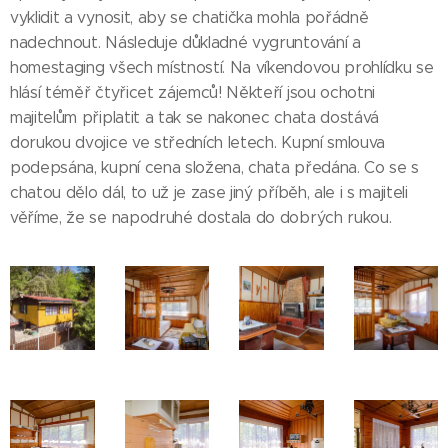
vyklidit a vynosit, aby se chatička mohla pořádně
nadechnout. Následuje důkladné vygruntování a
homestaging všech místností. Na víkendovou prohlídku se
hlásí téměř čtyřicet zájemců! Někteří jsou ochotni
majitelům připlatit a tak se nakonec chata dostává
dorukou dvojice ve středních letech. Kupní smlouva
podepsána, kupní cena složena, chata předána. Co se s
chatou dělo dál, to už je zase jiný příběh, ale i s majiteli
věříme, že se napodruhé dostala do dobrých rukou.