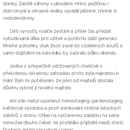
domky. Založili záhony s jahodami, mrkví, pažitkou i
dobromyslí a okrasné skalky, vysadili jabloně, třešně či
rododendrony.
Děti vyrostly, rodiče zestárli a přišel čas předat
vybudovaná dílka pro užitek a potěchu další generaci.
Mnohé potomky však život zavál do vzdálených koutů a
samo dojíždění na zahrádku by zabralo půlku víkendu.
Jedna z přepečlivě udržovaných chatiček s
překrásnou okrasnou zahradou proto byla najednou k
mání. Bylo mi potěšením, že jsem od majitelů dostala
důvěru vybrat jí nového majitele.
Ani zde nebyl opominut homestaging, gardenstaging,
květinová výzdoba a profi snímkování včetně leteckých
záběrů z dronu. Ohlas na vystavenou zakázku na sebe
nenechal dlouho čekat, na prohlídku přijížděli mladí, starší,
Pražané, místní obyvatelé i cizinci.