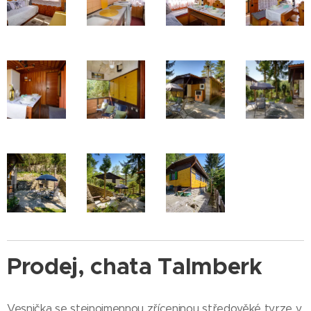
Prodej, chata Talmberk
Vesnička se stejnojmennou zříceninou středověké tvrze v