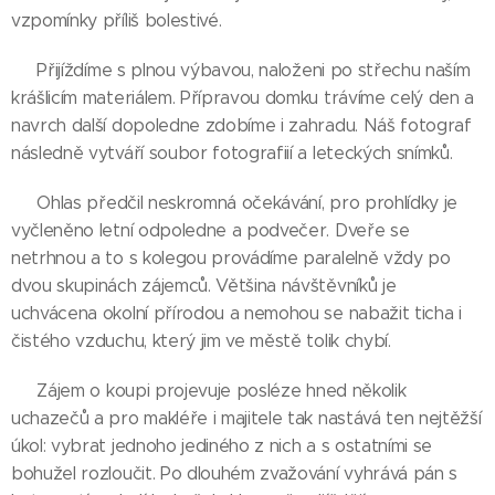
vzpomínky příliš bolestivé.
Přijíždíme s plnou výbavou, naloženi po střechu naším
krášlicím materiálem. Přípravou domku trávíme celý den a
navrch další dopoledne zdobíme i zahradu. Náš fotograf
následně vytváří soubor fotografiií a leteckých snímků.
Ohlas předčil neskromná očekávání, pro prohlídky je
vyčleněno letní odpoledne a podvečer. Dveře se
netrhnou a to s kolegou provádíme paralelně vždy po
dvou skupinách zájemců. Většina návštěvníků je
uchvácena okolní přírodou a nemohou se nabažit ticha i
čistého vzduchu, který jim ve městě tolik chybí.
Zájem o koupi projevuje posléze hned několik
uchazečů a pro makléře i majitele tak nastává ten nejtěžší
úkol: vybrat jednoho jediného z nich a s ostatními se
bohužel rozloučit. Po dlouhém zvažování vyhrává pán s