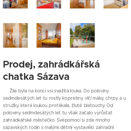
Prodej, zahrádkářská
chatka Sázava
Žila byla na konci vsi svažitá louka. Do poloviny
sedmdesátých let tu rostly kopretiny, vlčí máky, chrpy a u
stružky, která loukou protékala, žluté blatouchy. Od
poloviny sedmdesátých let tu však začalo vyrůstat
zahrádkářské městečko. Svépomocí si zde mnoho
sázavských rodin s malými dětmi vystavělo zahradní