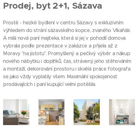
Prodej, byt 2+1, Sázava
Prostě - hezké bydlení v centru Sázavy s exkluzivním
výhledem do strání sázavského kopce, zvaného Vlkaňák.
A milá nová paní majiteka, která si jej v pohodlí domova
vybrala podle prezentace v zakázce a přijela až z
Moravy "na jistotu". Promyšlený a pečlivý výběr a nákup
nového nábytku i doplňků, čas, strávený jeho stěhováním
a montáží, dekorování prostoru i skvělá práce fotografa
se jako vždy vyplatily všem. Maximální spokojenost
prodávajících i paní kupující velmi potěšila.