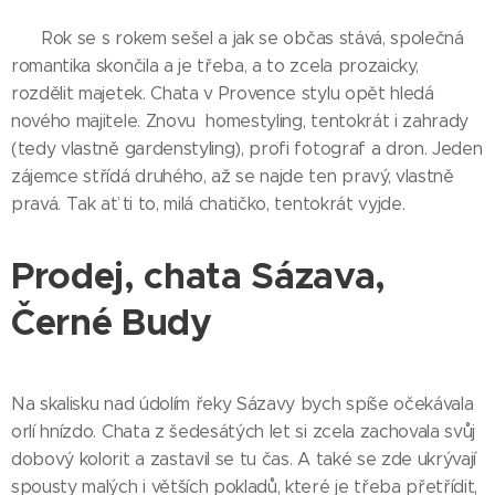
Rok se s rokem sešel a jak se občas stává, společná
romantika skončila a je třeba, a to zcela prozaicky,
rozdělit majetek. Chata v Provence stylu opět hledá
nového majitele. Znovu homestyling, tentokrát i zahrady
(tedy vlastně gardenstyling), profi fotograf a dron. Jeden
zájemce střídá druhého, až se najde ten pravý, vlastně
pravá. Tak ať ti to, milá chatičko, tentokrát vyjde.
Prodej, chata Sázava,
Černé Budy
Na skalisku nad údolím řeky Sázavy bych spíše očekávala
orlí hnízdo. Chata z šedesátých let si zcela zachovala svůj
dobový kolorit a zastavil se tu čas. A také se zde ukrývají
spousty malých i větších pokladů, které je třeba přetřídit,