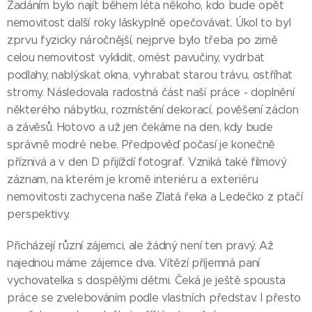
Zadáním bylo najít během léta někoho, kdo bude opět
nemovitost další roky láskyplně opečovávat. Úkol to byl
zprvu fyzicky náročnější, nejprve bylo třeba po zimě
celou nemovitost vyklidit, omést pavučiny, vydrbat
podlahy, nablýskat okna, vyhrabat starou trávu, ostříhat
stromy. Následovala radostná část naší práce - doplnění
některého nábytku, rozmístění dekorací, pověšení záclon
a závěsů. Hotovo a už jen čekáme na den, kdy bude
správně modré nebe. Předpověď počasí je konečně
příznivá a v den D přijíždí fotograf. Vzniká také filmový
záznam, na kterém je kromě interiéru a exteriéru
nemovitosti zachycena naše Zlatá řeka a Ledečko z ptačí
perspektivy.
Přicházejí různí zájemci, ale žádný není ten pravý. Až
najednou máme zájemce dva. Vítězí příjemná paní
vychovatelka s dospělými dětmi. Čeká je ještě spousta
práce se zvelebováním podle vlastních představ. I přesto