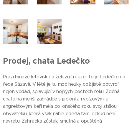
Prodej, chata Ledečko
Prázdninové letovisko a železniční uzel, to je Ledečko na
řece Sázavě. V létě je tu moc hezky, což jistě potvrdí
nejen vodáci, splavující v hojných počtech řeku. Zděná
chata na menší zahrádce s jabloní a rybízovými a
angreštovými keři měla do loňského roku svoji stálou
obyvatelku, která však náhle odešla tam, odkud není
návratu. Zahrádka zůstala smutná a opuštěná.