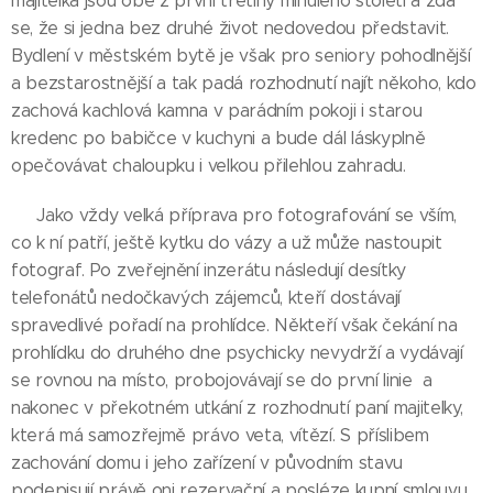
majitelka jsou obě z první třetiny minulého století a zdá
se, že si jedna bez druhé život nedovedou představit.
Bydlení v městském bytě je však pro seniory pohodlnější
a bezstarostnější a tak padá rozhodnutí najít někoho, kdo
zachová kachlová kamna v parádním pokoji i starou
kredenc po babičce v kuchyni a bude dál láskyplně
opečovávat chaloupku i velkou přilehlou zahradu.
Jako vždy velká příprava pro fotografování se vším,
co k ní patří, ještě kytku do vázy a už může nastoupit
fotograf. Po zveřejnění inzerátu následují desítky
telefonátů nedočkavých zájemců, kteří dostávají
spravedlivé pořadí na prohlídce. Někteří však čekání na
prohlídku do druhého dne psychicky nevydrží a vydávají
se rovnou na místo, probojovávají se do první linie a
nakonec v překotném utkání z rozhodnutí paní majitelky,
která má samozřejmě právo veta, vítězí. S příslibem
zachování domu i jeho zařízení v původním stavu
podepisují právě oni rezervační a posléze kupní smlouvu.