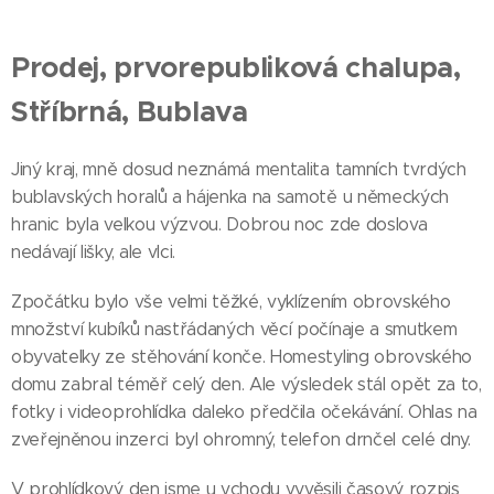
Prodej, prvorepubliková chalupa,
Stříbrná, Bublava
Jiný kraj, mně dosud neznámá mentalita tamních tvrdých
bublavských horalů a hájenka na samotě u německých
hranic byla velkou výzvou. Dobrou noc zde doslova
nedávají lišky, ale vlci.
Zpočátku bylo vše velmi těžké, vyklízením obrovského
množství kubíků nastřádaných věcí počínaje a smutkem
obyvatelky ze stěhování konče. Homestyling obrovského
domu zabral téměř celý den. Ale výsledek stál opět za to,
fotky i videoprohlídka daleko předčila očekávání. Ohlas na
zveřejněnou inzerci byl ohromný, telefon drnčel celé dny.
V prohlídkový den jsme u vchodu vyvěsili časový rozpis