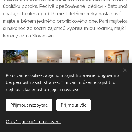
údolíčku potoka. Pečlivě opečovávané dědicví - čisťounká
chata, schoulená pod třemi stoletými smrky, našla nové
majitele během jediného prohlídkového dne. Paní majitelka
si nakonec ze sedmi zájemců vybrala milou rodinku, mající
kořeny až na Slovensku.
Používáme cookies, abychom zajistili správné fungování a
bezpečnost našich stránek. Tím vám můžeme zajistit tu
nejlepší zkušenost při jejich návštěvě.
Přijmout nezbytné
Přijmout vše
Otevřít pokročilá nastavení