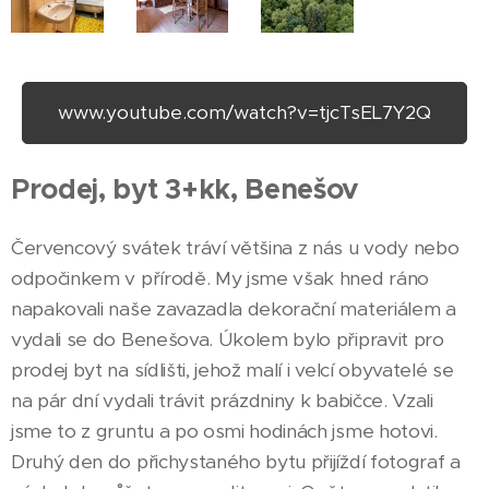
www.youtube.com/watch?v=tjcTsEL7Y2Q
Prodej, byt 3+kk, Benešov
Červencový svátek tráví většina z nás u vody nebo
odpočinkem v přírodě. My jsme však hned ráno
napakovali naše zavazadla dekorační materiálem a
vydali se do Benešova. Úkolem bylo připravit pro
prodej byt na sídlišti, jehož malí i velcí obyvatelé se
na pár dní vydali trávit prázdniny k babičce. Vzali
jsme to z gruntu a po osmi hodinách jsme hotovi.
Druhý den do přichystaného bytu přijíždí fotograf a