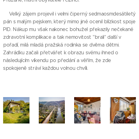
Velký zájem projevil i velmi čiperný sedmaosmdesátiletý
pán s malým pejskem, který mimo jiné ocenil blízkost spoje
PID. Nákup mu však nakonec bohužel překazily nečekané
zdravotní komplikace a tak nemovitost "brali" další v
pořadí, milá mladá pražská rodinka se dvěma dětmi.
Zahrádku začali přetvářet k obrazu svému ihned o
následujícím víkendu po předání a věřím, že zde
spokojeně stráví každou volnou chvíli.