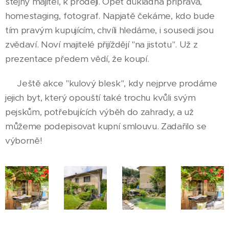
stejný majitel, k prodeji. Opět důkladná příprava,
homestaging, fotograf. Napjatě čekáme, kdo bude
tím pravým kupujícím, chvíli hledáme, i sousedi jsou
zvědaví. Noví majitelé přijíždějí "na jistotu". Už z
prezentace předem vědí, že koupí.
Ještě akce "kulový blesk", kdy nejprve prodáme
jejich byt, který opouští také trochu kvůli svým
pejskům, potřebujících výběh do zahrady, a už
můžeme podepisovat kupní smlouvu. Zadařilo se
výborně!