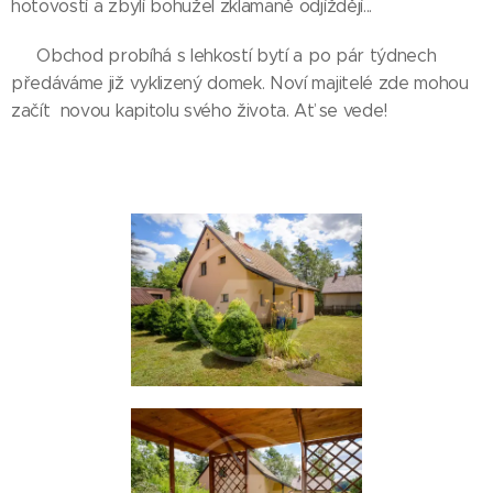
hotovostí a zbylí bohužel zklamaně odjíždějí...
Obchod probíhá s lehkostí bytí a po pár týdnech
předáváme již vyklizený domek. Noví majitelé zde mohou
začít novou kapitolu svého života. Ať se vede!